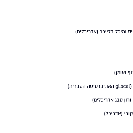
ף ואומן)
ת)
ורון סבג אדריכלים)
קורי (אדריכל)