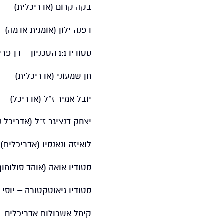
בקה קרום (אדריכלית)
דפנה ילון (אומנית אדמה)
סטודיו 1:1 הטכניון – דן פרייס ומיכל בלייכר (אדריכלים)
חן שמעוני (אדריכלית)
יובל אמיר ז"ל (אדריכל)
יצחק דנציגר ז"ל (אדריכל נו
לואיזה ונאנסיו (אדריכלית) (gLocal האוניברסיטה העברי
סטודיו אואה (אוהד סולומון 
סטודיו גיאוטקטורה – יוסי 
קימל אשכולות אדריכלים