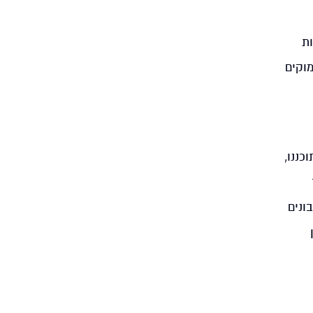
ות
וקים
כננו,
ונים