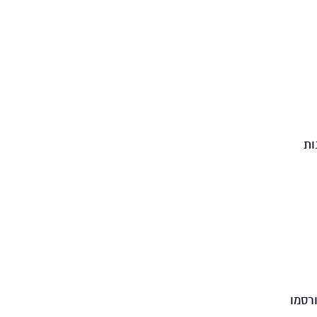
ות
רסמו