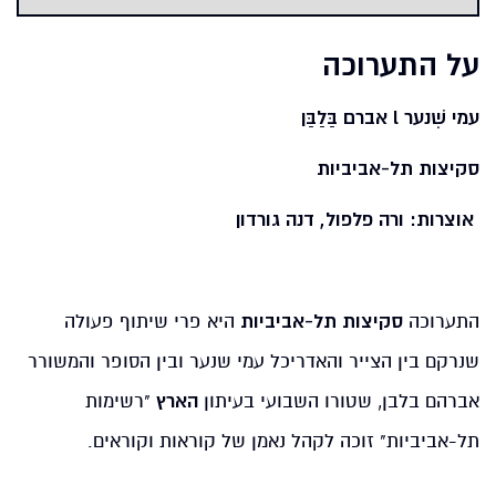
על התערוכה
עמי
שִׁ
נער
l
אברם
בַּלַבַּן
סקיצות תל-אביביות
אוצרות: ורה פלפול, דנה גורדון
התערוכה
סקיצות תל-אביביות
היא פרי שיתוף פעולה
שנרקם בין הצייר והאדריכל עמי שנער ובין הסופר והמשורר
אברהם בלבן, שטורו השבועי בעיתון
הארץ
"רשימות
תל-אביביות" זוכה לקהל נאמן של קוראות וקוראים.