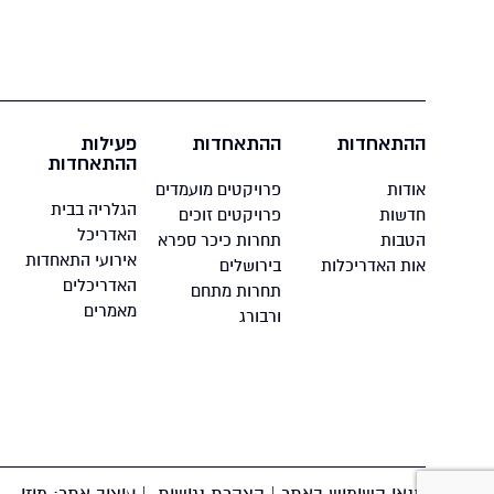
ההתאחדות
ההתאחדות
פעילות
ההתאחדות
אודות
פרויקטים מועמדים
הגלריה בבית
חדשות
פרויקטים זוכים
האדריכל
הטבות
תחרות כיכר ספרא
אירועי התאחדות
אות האדריכלות
בירושלים
האדריכלים
תחרות מתחם
מאמרים
ורבורג
תנאי השימוש באתר
|
הצהרת נגישות
| עיצוב אתר:
מוזי