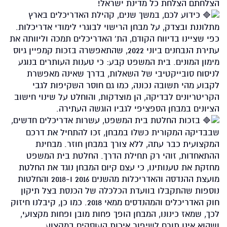
הצלחתם הצלחת כל מדינת ישראל!
כידוע לכם, במשך שנים, קהילת האדריכלים בארץ
מתלוננת ובצדק, על מבחן הרישוי לבוגרי לימודי אדריכלות.
כפי שציינו בדיווח הקודם, הת' האדריכלים תמכה וליוותה את
עתירת הנבחנים ביוני 2022, שהתאפשרה בזכות קמפיין גיוס
מימון המונים. בית המשפט קבע: כי טענות העותרים בנוגע
לניסוח סובייקטיבי של השאלות, בדרך שאינה מאפשרת
לקבוע מהי תשובה נכונה, כמו גם חוסר השקיפות לגבי
הקריטריונים לבדיקה, הן מוצדקות, והוחלט על שינוי חישוב
הציונים במבחן הספציפי לגביו הוגשה העתירה.
בזכות החלטת בית המשפט, עשרות אדריכלים חדשים,
שבבדיקה המקורית כשלו במבחן, זכו להתחיל את דרכם
המקצועית כבר עתה, ללא צורך במבחן חוזר. מבחינת
ההתאחדות, זוהי רק תחילת הדרך. החלטת בית המשפט
מחזקת את טענותינו, כי עצם קיום המבחן נוגד את החלטת
מועצת ההנדסה והאדריכלות מהשנים 2016 ו-2018 והחלטות
נוספות שהתקבלו בוועדת הכלכלה של הכנסת בצל תיקון
חוק האדריכלים והמהנדסים ממאי 2018. כמו כן, קיבלנו חיזוק
לכך, שמאז כינונו, המבחן הופך פחות מובן ופחות מקצועי,
ושהוא אינו תורם לשיפור איכות העוסקים במקצוע.