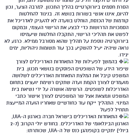
על היתרים ולקצר הליכים, שהמדינה משוועת להם, תוך
הסרת חסמים ביורוקרטיים בהליך התכנון. למרבה הצער, נכון
להיום, איננו אנשי בשורות בנושא זה. בניגוד להחלטות
קודמות של הכנסת, הוחלט בוועדה לא להעניק לאדריכל את
הסמכויות הדרושות כדי לבצע את הרישוי העצמי, ובמקום
לפשט את תהליכי הרישוי, התקבלו החלטות שיעמיסו
ביורוקרטיה נוספת על תהליך שהוא מסורבל ממילא. כרגע לא
נראה שיהיה יעיל להשקיע בכך עוד תשומות ניהוליות, ימים
יגידו.
בהמשך לפעילות של התאחדות האדריכלים לצורך
שיפור הידע של השופטים הפוסקים בנושאי תכנון. בית
המשפט קיבל את המלצת התאחדות האדריכלים לשלושה
מועמדים לצורך הקמת ועדה שתקים רשימת יועצים בתחום
האדריכלות לשופטים. הרשימה אושרה על ידי נשיאת בית
המשפט ונמצאת אצל שר המשפטים לצורך אישור כתבי
המינוי. התהליך ייקח עוד כחודשיים שאחריו הועדה המייעצת
תתחיל לפעול
התאחדות האדריכלים בישראל חברה בארגון ה-UIA,
הארגון הבינלאומי של האדריכלים. בחודש יולי הקרוב (2-7
ביולי) יתקיים בקופנהגן כנס של ה-UIA, שכותרתו: