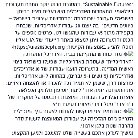
"Sustainable Futures". במסגרת הכנס יוקם מתחם תערוכות
בינלאומי. התאחדות האדריכלים הישראלית תציג בביתן
הישראלי תערוכה שכותרתה “התחדשות עירונית בישראל –
כיוונים חדשים”, בה יוצגו 20 עבודות אדריכליות, שנבחרו
בקפידה מתוך 45 עבודות שהוגשו לנו. פרטים נוספים על
הכנס והתערוכה ניתן למצוא באתר הייעודי של UIA אליו
תוכלו להגיע באמצעות הקישור:
https://uia2023cph.org/
מזה כחודש מתקיימת בבית האדריכל התערוכה
"האדריכלית" שעוסקת באדריכליות שפעלו בישראל בימי
ראשית המדינה. בתערוכה הוצגו עבודות של 10 אדריכלים
ואדריכליות (5 נשים ו-5 גברים), במחווה ל-10 אדריכליות
פורצות דרך, ששמן לא תמיד זכה להכרה או להנצחה ראויים.
את התערוכה יזמה אדר' לימור יוסיפון גולדמן, הנפלאה
אוצרת הגלריה, והעבודות המוצגות התבססו על מחקריה של
ד"ר אדר' סיגל דוידי מאוניברסיטת ת"א.
כמו תמיד אני מבקשת להודות לאסנת גנץ המנכ"לית
ולגרייס ג'רם המזכירה על עבודתן המאומצת לעשות סדר
בהרבה שנות בלגן ארגוני.
נמשיך לעדכן אתכם בעשייה שלנו למענכם ולמען המקצוע