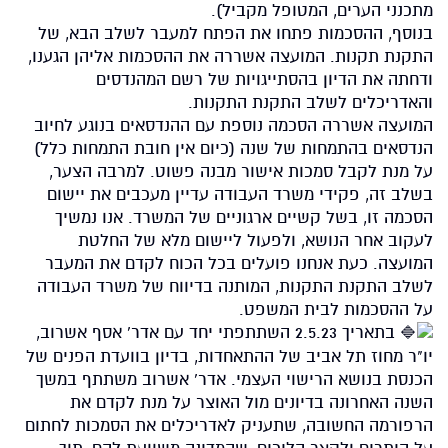
מתכנני הערים, המטופל מקביל).
בנוסף, ההסכמות פתחו את הפתח למעבר לשלב הבא, של
התקנת תקנות. המועצה אשררה את ההסכמות אליהן הגענו,
ודחתה את הדיון בהסתייגויות של רשם המהנדסים
והאדריכלים לשלב התקנת התקנות.
המועצה אשררה הסכמה נוספת עם ההנדסאים בנוגע לחיוב
הנדסאים בהתמחות של שנה (כיום אין חובת התמחות כלל)
על מנת לקבל סמכות אישור מבנה פשוט. למרבה הצער,
בשלב זה, פקידי משרד העבודה עדיין מעכבים את יישום
הסכמה זו, בשל קשיים ארגוניים של המשרד. אנו נמשיך
לעקוב אחר הנושא, ולפעול ליישום מלא של החלטת
המועצה. כעת אנחנו פועלים בכל הכוח לקדם את המעבר
לשלב התקנת התקנות, המותנה בדיווח של משרד העבודה
על ההסכמות לבית המשפט.
בתאריך 2.5.23 השתתפתי יחד עם אדר' אסף אשרוב,
יו"ר מחוז תל אביב של ההתאחדות, בדיון בוועדת הפנים של
הכנסת בנושא הרישוי העצמי. אדר' אשרוב משתתף במשך
השנה האחרונה בדיונים מול האוצר על מנת לקדם את
הרפורמה החשובה, שתעניק לאדריכלים את הסמכות לחתום