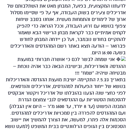
לדעתנו המקצועית, בפועל, המבחן מאט את השתלבותם של
אדריכלים צעירים בשוק העבודה, אף על פי שסיימו מסלול
ארוך של לימודים והתמחות מעשית. אנחנו בסבב שיחות
צפוף בנושא עם זרוע העבודה, וככל הנראה כדי להפיק
לקחים אמיתיים כבר לקראת מבחן הרישוי הבא שאמור
להתקיים בחודש נובמבר, ועל כן יידחה המבחן לחודש
פברואר – הודעה תצא באתר רשם המהנדסים והאדריכלים
בשעה 16:00 היום.
אני שמחה לבשר לכם כי אושרה חברותי במועצת
ההנדסה והאדריכלות, ובישיבה הבאה כבר אהיה נוכחת –
מבטיחה שיהיה "שמח" !!!
בתאריך 7.5.23 התקיימה ישיבת מועצת ההנדסה והאדריכלות
בנושא של ייחוד הפעולות למהנדסים, אדריכלים והנדסאים.
לפני כחצי שנה הגענו בהובלתו של אדריכל ויקטור אבקסיס
להסכמות הסטוריות עם ההנדסאים לגבי צמצום הגדרת
המבנה הפשוט (עד 8 יח"ד, עד 1600 מ"ר – היום אין הגבלה)
ועם המהנדסים להפרדה בין סמכויות אדריכלים למהנדסים.
הסכמות אלה פתרו, למעשה, את הצורך להמשיך את יישוב
הסכסוכים בין הגופים הרלוונטיים בבית המשפט (למעט נושא